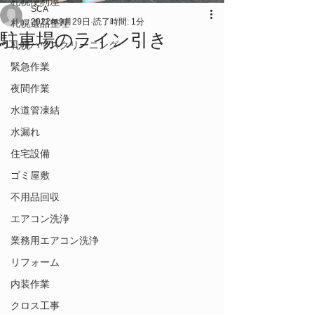
札幌便利屋
SCA
2022年9月29日
読了時間: 1分
札幌遺品整理
駐車場のライン引き
札幌ハウスクリーニング
緊急作業
夜間作業
水道管凍結
水漏れ
住宅設備
ゴミ屋敷
不用品回収
エアコン洗浄
業務用エアコン洗浄
リフォーム
内装作業
クロス工事