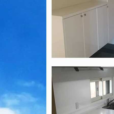
除雪
除雪・排雪
屋根の