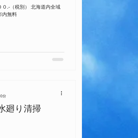
００.-（税別） 北海道内全域
市内無料
 0分
水廻り清掃