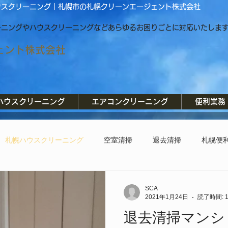
ウスクリーニング｜札幌市の札幌クリーンエージェント株式会社
ーニングやハウスクリーニングなどあらゆるお困りごとに対応いたしま
ェント株式会社
ハウスクリーニング
エアコンクリーニング
便利業務
札幌ハウスクリーニング
空室清掃
退去清掃
札幌便
作業
夜間作業
水道管凍結
水漏れ
住宅設備
SCA
2021年1月24日
読了時間: 
退去清掃マンショ
洗浄
リフォーム
内装作業
クロス工事
便利屋