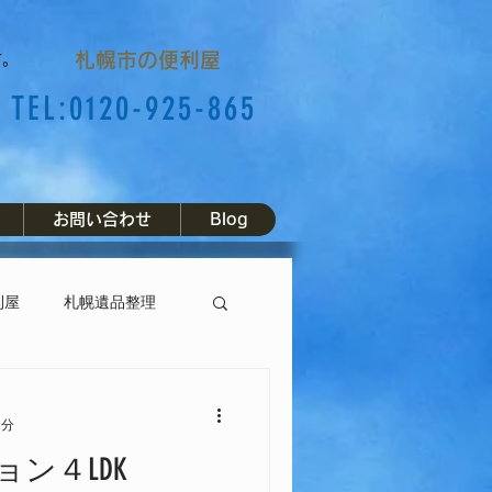
札幌市の便利屋
す。
TEL:0120-925-865
お問い合わせ
Blog
利屋
札幌遺品整理
ゴミ屋敷
不用品回収
1分
ン４LDK
美装
竣工美装