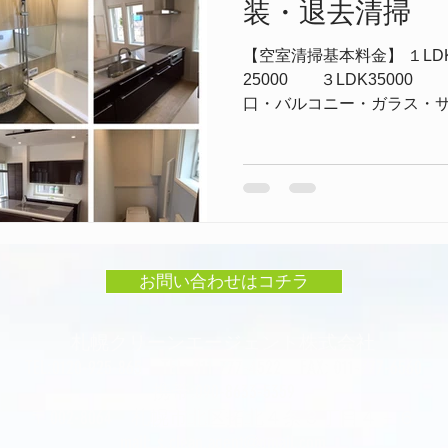
装・退去清掃
【空室清掃基本料金】 １LD
25000 ３LDK35000 
口・バルコニー・ガラス・
洗面台・浴室・玄関廻り・床
会社・工務店・ビル（マンショ
お問い合わせはコチラ
札幌クリーンエージェント株式会社
TEL:0120-925-865 ​TEL: 011-777-4522 FAX: 011-777-6560
携帯:090-8633-5359
〒002-8064 札幌市北区拓北４条３丁目４－６
mail:
s.clean.agent@gmail.com