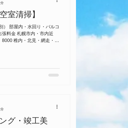
1分
K空室清掃】
 （税別） 部屋内・水回り・バルコ
出張料金 札幌市内・市内近
8000 稚内・北見・網走・釧
1分
ング・竣工美