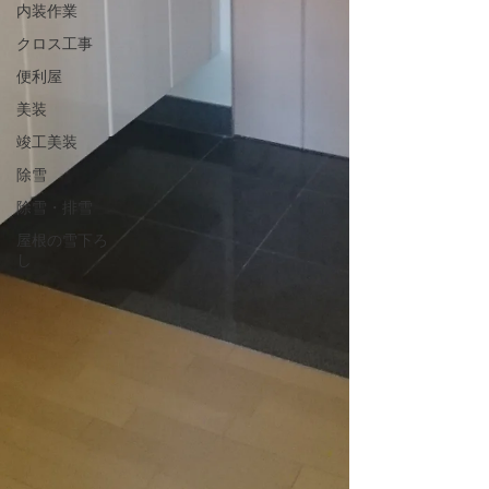
内装作業
クロス工事
便利屋
美装
竣工美装
除雪
除雪・排雪
屋根の雪下ろ
し