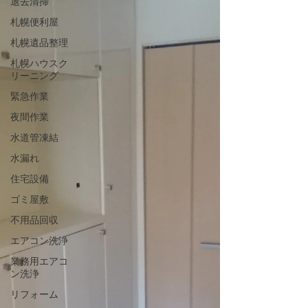
退去清掃
札幌便利屋
札幌遺品整理
札幌ハウスク
リーニング
緊急作業
夜間作業
水道管凍結
水漏れ
住宅設備
ゴミ屋敷
不用品回収
エアコン洗浄
業務用エアコ
ン洗浄
リフォーム