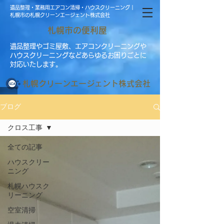
遺品整理・業務用エアコン清掃・ハウスクリーニング｜
札幌市の札幌クリーンエージェント株式会社
札幌市の便利屋
遺品整理やゴミ屋敷、エアコンクリーニングや
ハウスクリーニングなどあらゆるお困りごとに
対応いたします。
​札幌クリーンエージェント株式会社
ブログ
クロス工事
全ての記事
ハウスクリー
ニング
札幌ハウスク
リーニング
空室清掃